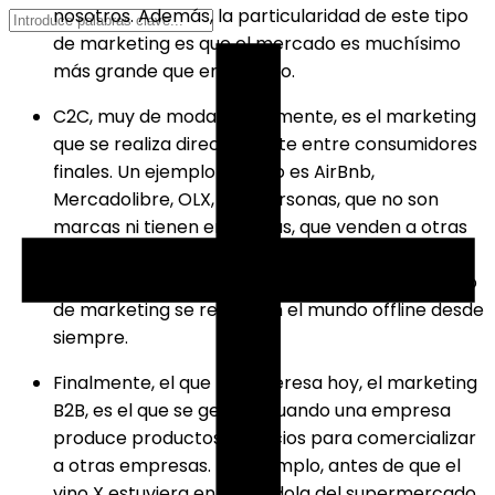
nosotros. Además, la particularidad de este tipo
de marketing es que el mercado es muchísimo
más grande que en el resto.
C2C, muy de moda últimamente, es el marketing
que se realiza directamente entre consumidores
finales. Un ejemplo de esto es AirBnb,
Mercadolibre, OLX, etc. Personas, que no son
marcas ni tienen empresas, que venden a otras
personas. Estoy tomando como referencia el
medio digital pero no existen dudas que este tipo
de marketing se realiza en el mundo offline desde
siempre.
Finalmente, el que nos interesa hoy, el marketing
B2B, es el que se genera cuando una empresa
produce productos/servicios para comercializar
a otras empresas. Por ejemplo, antes de que el
vino X estuviera en la góndola del supermercado,