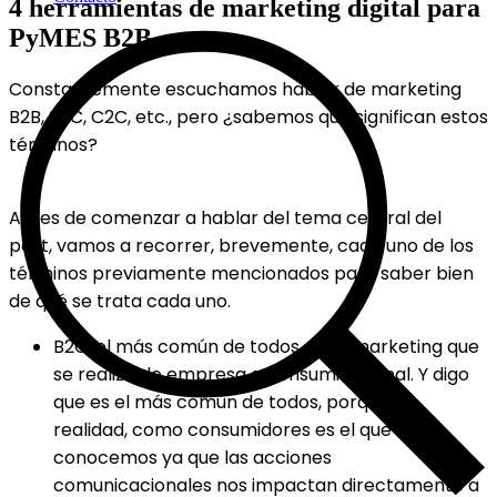
4 herramientas de marketing digital para
PyMES B2B
Constantemente escuchamos hablar de marketing
B2B, B2C, C2C, etc., pero ¿sabemos que significan estos
términos?
Antes de comenzar a hablar del tema central del
post, vamos a recorrer, brevemente, cada uno de los
términos previamente mencionados para saber bien
de qué se trata cada uno.
B2C, el más común de todos, es el marketing que
se realiza de empresa a consumidor final. Y digo
que es el más común de todos, porque en
realidad, como consumidores es el que más
conocemos ya que las acciones
comunicacionales nos impactan directamente a