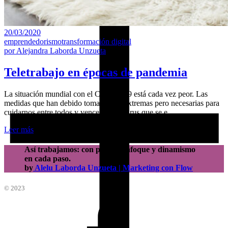
20/03/2020
emprendedorismo
transformación digital
por
Alejandra Laborda Unzueta
Teletrabajo en épocas de pandemia
La situación mundial con el COVID-19 está cada vez peor. Las
medidas que han debido tomarse son extremas pero necesarias para
cuidarnos entre todos y vencer a este virus que se e
Leer más
Así trabajamos: con pasión, enfoque y dinamismo
en cada paso.
by
Alelu Laborda Unzueta | Marketing con Flow
© 2023