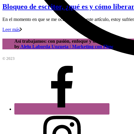
Bloqueo de escritor, ¿qué es y cómo libera
En el momento en que se me ocurre escribir este artículo, estoy sufri
Leer más
Así trabajamos: con pasión, enfoque y dinamismo en cada 
by
Alelu Laborda Unzueta | Marketing con Flow
© 2023