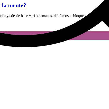
r la mente?
endo, ya desde hace varias semanas, del famoso “bloqueo de escritor”. R
paso.