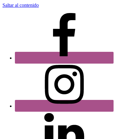
Saltar al contenido