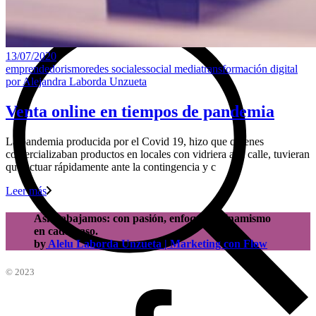
13/07/2020
emprendedorismo
redes sociales
social media
transformación digital
por
Alejandra Laborda Unzueta
Venta online en tiempos de pandemia
La pandemia producida por el Covid 19, hizo que quienes
comercializaban productos en locales con vidriera a la calle, tuvieran
que actuar rápidamente ante la contingencia y c
Leer más
Así trabajamos: con pasión, enfoque y dinamismo
en cada paso.
by
Alelu Laborda Unzueta | Marketing con Flow
© 2023