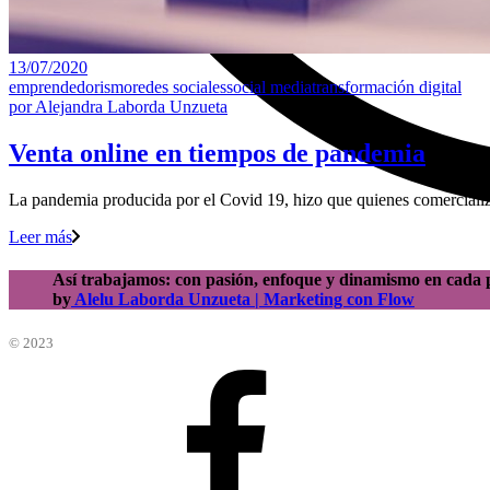
13/07/2020
emprendedorismo
redes sociales
social media
transformación digital
por
Alejandra Laborda Unzueta
Venta online en tiempos de pandemia
La pandemia producida por el Covid 19, hizo que quienes comercializab
Leer más
Así trabajamos: con pasión, enfoque y dinamismo en cada 
by
Alelu Laborda Unzueta | Marketing con Flow
© 2023